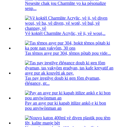
Nesesite chak jou Charmlite yo ka pèsonalize
senp...
Vè koktèl Charmlite Acrylic, vè ji, vè wouj...
Tas tèmos asye pur 304, tèmos pòtab pou vide...
Tas pay iregilye doub ki gen fòm dyaman,
élégance, gr...
Pay an asye pur ki kapab itilize ankò e ki bon
pou anviwònman an