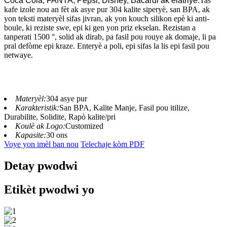
Coca Cola, FANTA, Pepsi, Disney, Bacardi ak elatriye.
Tas
kafe izole nou an fèt ak asye pur 304 kalite siperyè, san BPA, ak
yon teksti materyèl sifas jivran, ak yon kouch silikon epè ki anti-
boule, ki reziste swe, epi ki gen yon priz ekselan. Rezistan a
tanperati 1500 °, solid ak dirab, pa fasil pou rouye ak domaje, li pa
pral defòme epi kraze. Enteryè a poli, epi sifas la lis epi fasil pou
netwaye.
Materyèl:
304 asye pur
Karakteristik:
San BPA, Kalite Manje, Fasil pou itilize,
Durabilite, Solidite, Rapò kalite/pri
Koulè ak Logo:
Customized
Kapasite:
30 ons
Voye yon imèl ban nou
Telechaje kòm PDF
Detay pwodwi
Etikèt pwodwi yo