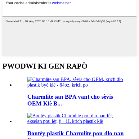
PWODWI KI GEN RAPÒ
Charmlite san BPA vant cho sèvis
OEM Klè B...
Boutèy plastik Charmlite pou dlo nan