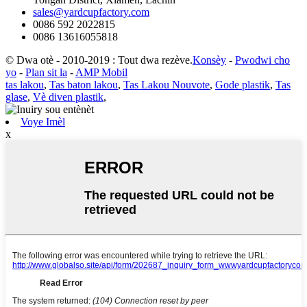
sales@yardcupfactory.com
0086 592 2022815
0086 13616055818
© Dwa otè - 2010-2019 : Tout dwa rezève.
Konsèy
-
Pwodwi cho
yo
-
Plan sit la
-
AMP Mobil
tas lakou
,
Tas baton lakou
,
Tas Lakou Nouvote
,
Gode ​​plastik
,
Tas
glase
,
Vè diven plastik
,
Voye Imèl
x