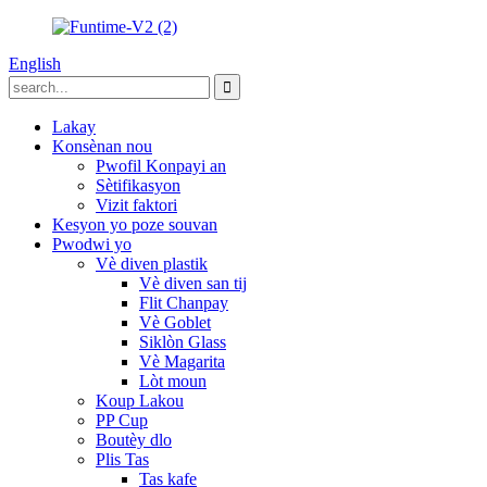
English
Lakay
Konsènan nou
Pwofil Konpayi an
Sètifikasyon
Vizit faktori
Kesyon yo poze souvan
Pwodwi yo
Vè diven plastik
Vè diven san tij
Flit Chanpay
Vè Goblet
Siklòn Glass
Vè Magarita
Lòt moun
Koup Lakou
PP Cup
Boutèy dlo
Plis Tas
Tas kafe