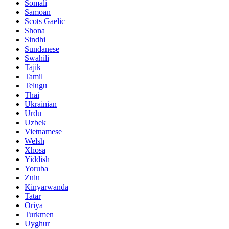
Somali
Samoan
Scots Gaelic
Shona
Sindhi
Sundanese
Swahili
Tajik
Tamil
Telugu
Thai
Ukrainian
Urdu
Uzbek
Vietnamese
Welsh
Xhosa
Yiddish
Yoruba
Zulu
Kinyarwanda
Tatar
Oriya
Turkmen
Uyghur