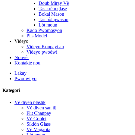
Doub Miray Vè
Tas krèm glase
Bokal Mason
Tas bòl pwason
Lòt moun
Kado Pwomosyon
Plis Modèl
Videyo
Videyo Konpayi an
Videyo pwodwi
Nouvèl
Kontakte nou
Lakay
Pwodwi yo
Kategori
Vè diven plastik
Vè diven san tij
Flit Chanpay
Vè Goblet
Siklòn Glass
Vè Magarita
Lòt moun