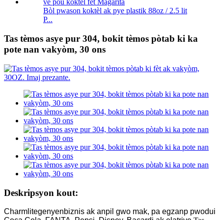
Bòl pwason koktèl ak pye plastik 88oz / 2.5 lit
P...
Tas tèmos asye pur 304, bokit tèmos pòtab ki ka
pote nan vakyòm, 30 ons
Deskripsyon kout:
Charmlite
genyen
biznis ak anpil gwo mak, pa egzanp pwodui