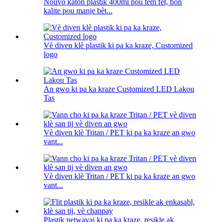
Nouvo katon plastik 400ml pou tèm fèt, bon
kalite pou manje bèt...
Vè diven klè plastik ki pa ka kraze, Customized
logo
An gwo ki pa ka kraze Customized LED Lakou
Tas
Vè diven klè Tritan / PET ki pa ka kraze an gwo
vant...
Vè diven klè Tritan / PET ki pa ka kraze an gwo
vant...
Plastik netwayaj ki pa ka kraze, resikle ak