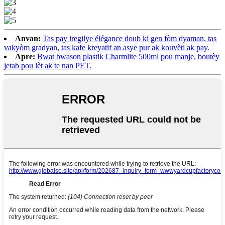
Anvan:
Tas pay iregilye élégance doub ki gen fòm dyaman, tas
vakyòm gradyan, tas kafe kreyatif an asye pur ak kouvèti ak pay.
Apre:
Bwat bwason plastik Charmlite 500ml pou manje, boutèy
jetab pou lèt ak te nan PET.