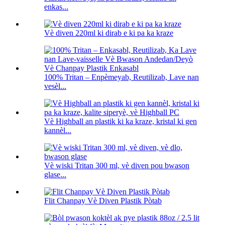
enkas...
Vè diven 220ml ki dirab e ki pa ka kraze
100% Tritan – Enpèmeyab, Reutilizab, Lave nan
vesèl...
Vè Highball an plastik ki ka kraze, kristal ki gen
kannèl...
Vè wiski Tritan 300 ml, vè diven pou bwason
glase...
Flit Chanpay Vè Diven Plastik Pòtab