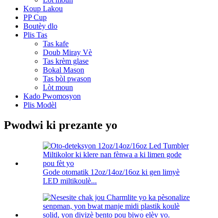
Koup Lakou
PP Cup
Boutèy dlo
Plis Tas
Tas kafe
Doub Miray Vè
Tas krèm glase
Bokal Mason
Tas bòl pwason
Lòt moun
Kado Pwomosyon
Plis Modèl
Pwodwi ki prezante yo
Gode ​​otomatik 12oz/14oz/16oz ki gen limyè
LED miltikoulè...