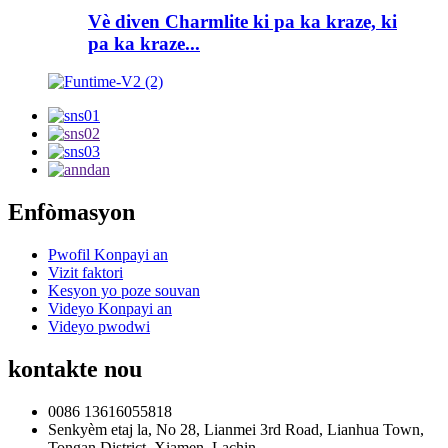
Vè diven Charmlite ki pa ka kraze, ki
pa ka kraze...
Enfòmasyon
Pwofil Konpayi an
Vizit faktori
Kesyon yo poze souvan
Videyo Konpayi an
Videyo pwodwi
kontakte nou
0086 13616055818
Senkyèm etaj la, No 28, Lianmei 3rd Road, Lianhua Town,
Tongan District, Xiamen, Lachin