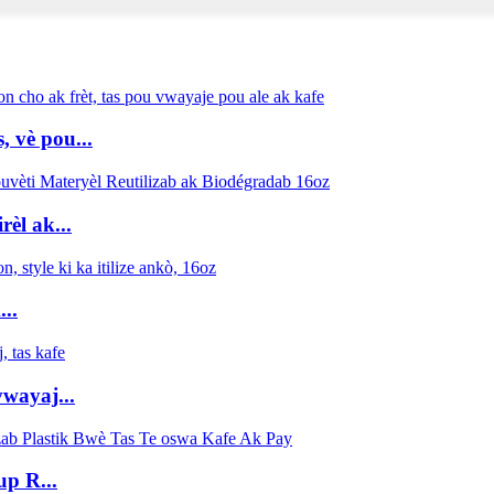
, vè pou...
èl ak...
..
vwayaj...
up R...