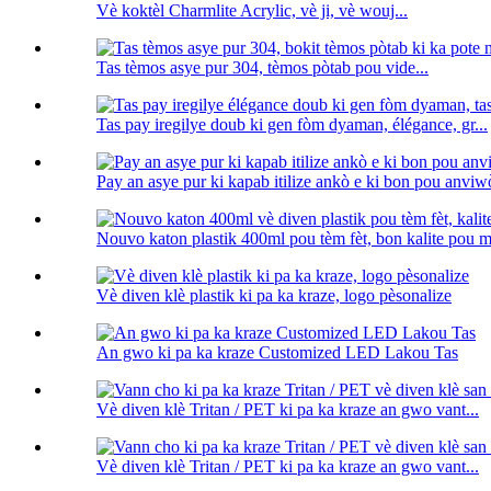
Vè koktèl Charmlite Acrylic, vè ji, vè wouj...
Tas tèmos asye pur 304, tèmos pòtab pou vide...
Tas pay iregilye doub ki gen fòm dyaman, élégance, gr...
Pay an asye pur ki kapab itilize ankò e ki bon pou anv
Nouvo katon plastik 400ml pou tèm fèt, bon kalite pou ma
Vè diven klè plastik ki pa ka kraze, logo pèsonalize
An gwo ki pa ka kraze Customized LED Lakou Tas
Vè diven klè Tritan / PET ki pa ka kraze an gwo vant...
Vè diven klè Tritan / PET ki pa ka kraze an gwo vant...