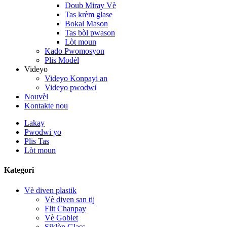
Doub Miray Vè
Tas krèm glase
Bokal Mason
Tas bòl pwason
Lòt moun
Kado Pwomosyon
Plis Modèl
Videyo
Videyo Konpayi an
Videyo pwodwi
Nouvèl
Kontakte nou
Lakay
Pwodwi yo
Plis Tas
Lòt moun
Kategori
Vè diven plastik
Vè diven san tij
Flit Chanpay
Vè Goblet
Siklòn Glass