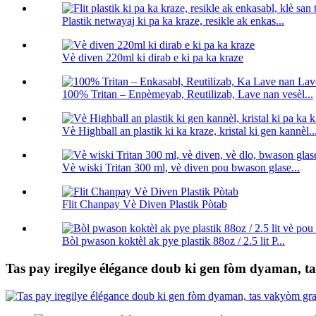
Plastik netwayaj ki pa ka kraze, resikle ak enkas...
Vè diven 220ml ki dirab e ki pa ka kraze
100% Tritan – Enpèmeyab, Reutilizab, Lave nan vesèl...
Vè Highball an plastik ki ka kraze, kristal ki gen kannèl..
Vè wiski Tritan 300 ml, vè diven pou bwason glase...
Flit Chanpay Vè Diven Plastik Pòtab
Bòl pwason koktèl ak pye plastik 88oz / 2.5 lit P...
Tas pay iregilye élégance doub ki gen fòm dyaman, ta