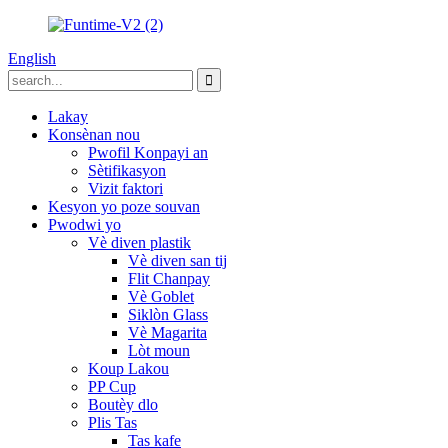
English
Lakay
Konsènan nou
Pwofil Konpayi an
Sètifikasyon
Vizit faktori
Kesyon yo poze souvan
Pwodwi yo
Vè diven plastik
Vè diven san tij
Flit Chanpay
Vè Goblet
Siklòn Glass
Vè Magarita
Lòt moun
Koup Lakou
PP Cup
Boutèy dlo
Plis Tas
Tas kafe