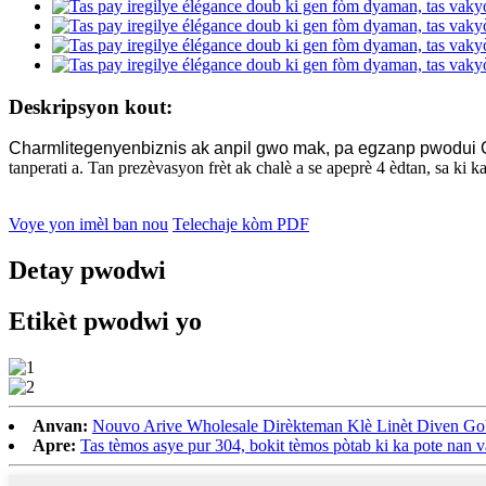
Deskripsyon kout:
Charmlite
genyen
biznis ak anpil gwo mak, pa egzanp pwodui C
tanperati a. Tan prezèvasyon frèt ak chalè a se apeprè 4 èdtan, sa ki k
Voye yon imèl ban nou
Telechaje kòm PDF
Detay pwodwi
Etikèt pwodwi yo
Anvan:
Nouvo Arive Wholesale Dirèkteman Klè Linèt Diven Goble
Apre:
Tas tèmos asye pur 304, bokit tèmos pòtab ki ka pote nan