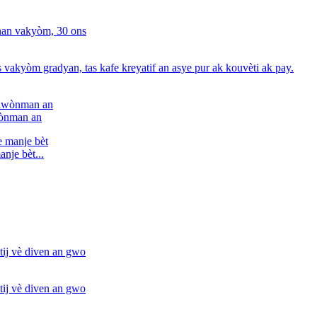
iwònman an
nje bèt...