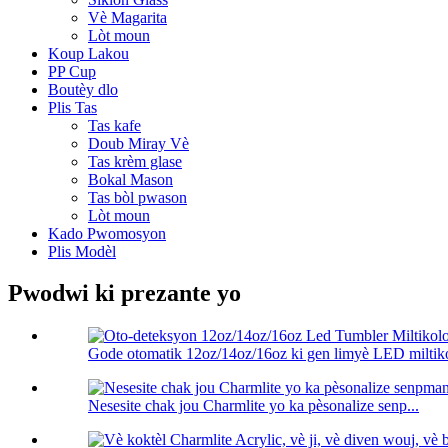
Vè Magarita
Lòt moun
Koup Lakou
PP Cup
Boutèy dlo
Plis Tas
Tas kafe
Doub Miray Vè
Tas krèm glase
Bokal Mason
Tas bòl pwason
Lòt moun
Kado Pwomosyon
Plis Modèl
Pwodwi ki prezante yo
Gode ​​otomatik 12oz/14oz/16oz ki gen limyè LED miltiko
Nesesite chak jou Charmlite yo ka pèsonalize senp...