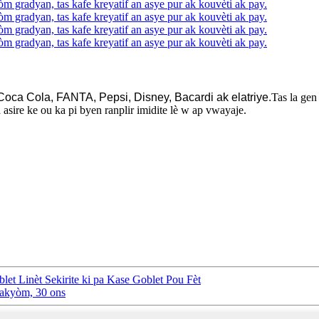
oca Cola, FANTA, Pepsi, Disney, Bacardi ak elatriye.
Tas la gen
a asire ke ou ka pi byen ranplir imidite lè w ap vwayaje.
t Linèt Sekirite ki pa Kase Goblet Pou Fèt
 vakyòm, 30 ons