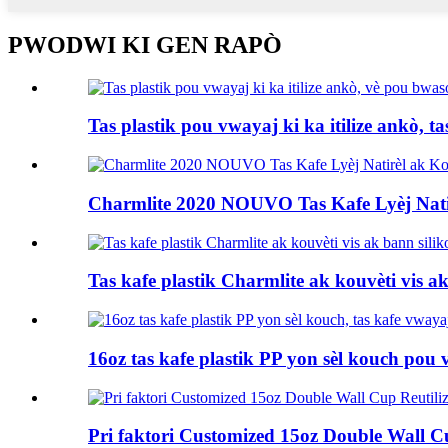
PWODWI KI GEN RAPÒ
Tas plastik pou vwayaj ki ka itilize ankò, tas
Charmlite 2020 NOUVO Tas Kafe Lyèj Natir
Tas kafe plastik Charmlite ak kouvèti vis ak.
16oz tas kafe plastik PP yon sèl kouch pou 
Pri faktori Customized 15oz Double Wall C