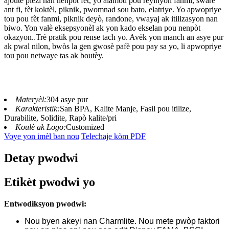
ajoute plezi nan nenpòt fèt, yo alamòd pou reyinyon fanmi, sware
ant fi, fèt koktèl, piknik, pwomnad sou bato, elatriye. Yo apwopriye
tou pou fèt fanmi, piknik deyò, randone, vwayaj ak itilizasyon nan
biwo. Yon valè eksepsyonèl ak yon kado ekselan pou nenpòt
okazyon.
.
Trè pratik pou rense tach yo. Avèk yon manch an asye pur
ak pwal nilon, bwòs la gen gwosè pafè pou pay sa yo, li apwopriye
tou pou netwaye tas ak boutèy.
Materyèl:
304 asye pur
Karakteristik:
San BPA, Kalite Manje, Fasil pou itilize,
Durabilite, Solidite, Rapò kalite/pri
Koulè ak Logo:
Customized
Voye yon imèl ban nou
Telechaje kòm PDF
Detay pwodwi
Etikèt pwodwi yo
Entwodiksyon pwodwi:
Nou byen akeyi nan Charmlite. Nou mete pwòp faktori