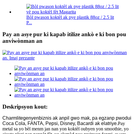
Bòl pwason koktèl ak pye plastik 88oz / 2.5 lit
P...
Pay an asye pur ki kapab itilize ankò e ki bon pou
anviwònman an
Deskripsyon kout:
Charmlite
genyen
biznis ak anpil gwo mak, pa egzanp pwodui
Coca Cola, FANTA, Pepsi, Disney, Bacardi ak elatriye.
Pay
metal sa yo bèl menm jan nan yon koktèl oubyen yon smoothie, yo