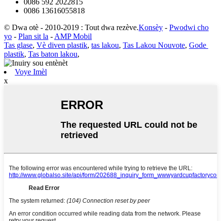
0086 592 2022815
0086 13616055818
© Dwa otè - 2010-2019 : Tout dwa rezève.
Konsèy
-
Pwodwi cho
yo
-
Plan sit la
-
AMP Mobil
Tas glase
,
Vè diven plastik
,
tas lakou
,
Tas Lakou Nouvote
,
Gode ​​
plastik
,
Tas baton lakou
,
Voye Imèl
x