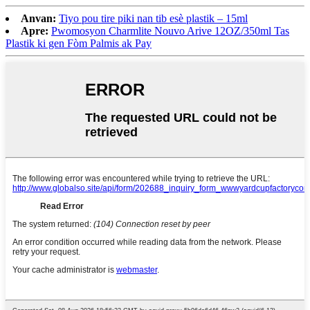
Anvan:
Tiyo pou tire piki nan tib esè plastik – 15ml
Apre:
Pwomosyon Charmlite Nouvo Arive 12OZ/350ml Tas
Plastik ki gen Fòm Palmis ak Pay