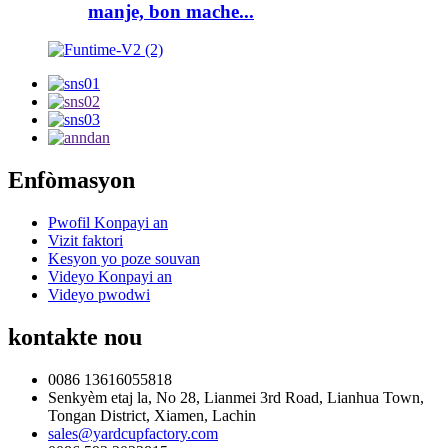
manje, bon mache...
Enfòmasyon
Pwofil Konpayi an
Vizit faktori
Kesyon yo poze souvan
Videyo Konpayi an
Videyo pwodwi
kontakte nou
0086 13616055818
Senkyèm etaj la, No 28, Lianmei 3rd Road, Lianhua Town,
Tongan District, Xiamen, Lachin
sales@yardcupfactory.com