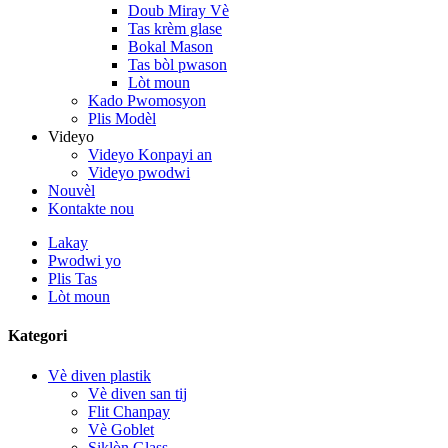
Doub Miray Vè
Tas krèm glase
Bokal Mason
Tas bòl pwason
Lòt moun
Kado Pwomosyon
Plis Modèl
Videyo
Videyo Konpayi an
Videyo pwodwi
Nouvèl
Kontakte nou
Lakay
Pwodwi yo
Plis Tas
Lòt moun
Kategori
Vè diven plastik
Vè diven san tij
Flit Chanpay
Vè Goblet
Siklòn Glass