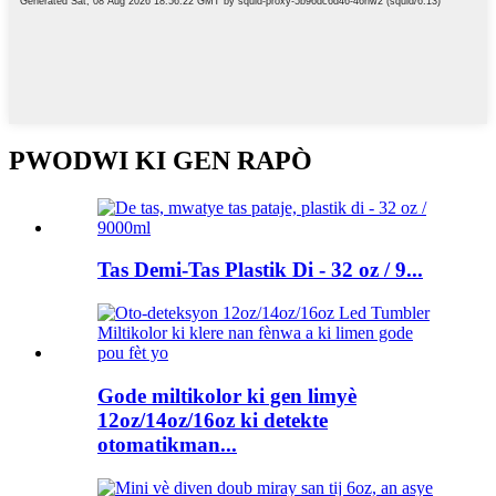
PWODWI KI GEN RAPÒ
Tas Demi-Tas Plastik Di - 32 oz / 9...
Gode ​​miltikolor ki gen limyè
12oz/14oz/16oz ki detekte
otomatikman...