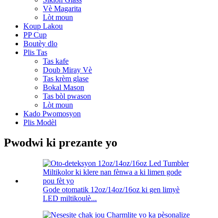
Vè Magarita
Lòt moun
Koup Lakou
PP Cup
Boutèy dlo
Plis Tas
Tas kafe
Doub Miray Vè
Tas krèm glase
Bokal Mason
Tas bòl pwason
Lòt moun
Kado Pwomosyon
Plis Modèl
Pwodwi ki prezante yo
Gode ​​otomatik 12oz/14oz/16oz ki gen limyè
LED miltikoulè...