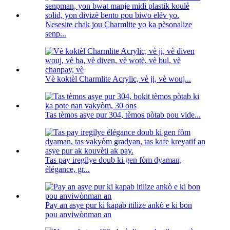
Nesesite chak jou Charmlite yo ka pèsonalize
senp...
Vè koktèl Charmlite Acrylic, vè ji, vè wouj...
Tas tèmos asye pur 304, tèmos pòtab pou vide...
Tas pay iregilye doub ki gen fòm dyaman,
élégance, gr...
Pay an asye pur ki kapab itilize ankò e ki bon
pou anviwònman an