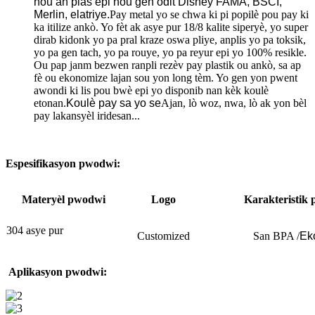
nou an plas epi nou gen odit Disney FAMA, BSCI,
Merlin, elatriye.
Pay metal yo se chwa ki pi popilè pou pay ki
ka itilize ankò. Yo fèt ak asye pur 18/8 kalite siperyè, yo super
dirab kidonk yo pa pral kraze oswa pliye, anplis yo pa toksik,
yo pa gen tach, yo pa rouye, yo pa reyur epi yo 100% resikle.
Ou pap janm bezwen ranpli rezèv pay plastik ou ankò, sa ap
fè ou ekonomize lajan sou yon long tèm. Yo gen yon pwent
awondi ki lis pou bwè epi yo disponib nan kèk koulè
etonan.
Koulè pay sa yo se
Ajan, lò woz, nwa, lò ak yon bèl
pay lakansyèl iridesan...
Espesifikasyon pwodwi:
Materyèl pwodwi
Logo
Karakteristik
304 asye pur
Customized
San BPA /
Eko
Aplikasyon pwodwi: