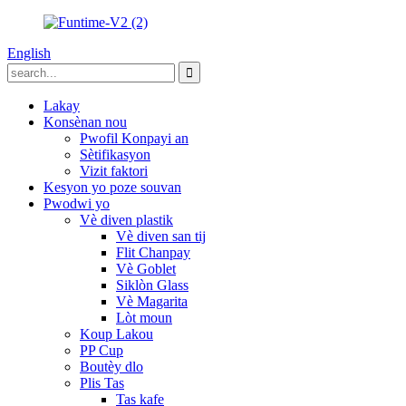
English
Lakay
Konsènan nou
Pwofil Konpayi an
Sètifikasyon
Vizit faktori
Kesyon yo poze souvan
Pwodwi yo
Vè diven plastik
Vè diven san tij
Flit Chanpay
Vè Goblet
Siklòn Glass
Vè Magarita
Lòt moun
Koup Lakou
PP Cup
Boutèy dlo
Plis Tas
Tas kafe