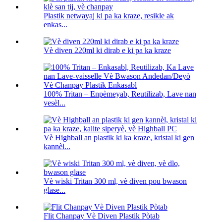
Plastik netwayaj ki pa ka kraze, resikle ak
enkas...
Vè diven 220ml ki dirab e ki pa ka kraze
100% Tritan – Enpèmeyab, Reutilizab, Lave nan
vesèl...
Vè Highball an plastik ki ka kraze, kristal ki gen
kannèl...
Vè wiski Tritan 300 ml, vè diven pou bwason
glase...
Flit Chanpay Vè Diven Plastik Pòtab