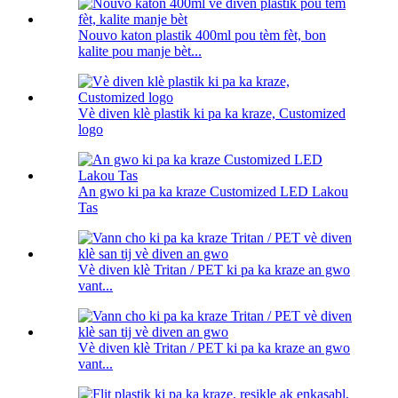
Nouvo katon plastik 400ml pou tèm fèt, bon
kalite pou manje bèt...
Vè diven klè plastik ki pa ka kraze, Customized
logo
An gwo ki pa ka kraze Customized LED Lakou
Tas
Vè diven klè Tritan / PET ki pa ka kraze an gwo
vant...
Vè diven klè Tritan / PET ki pa ka kraze an gwo
vant...