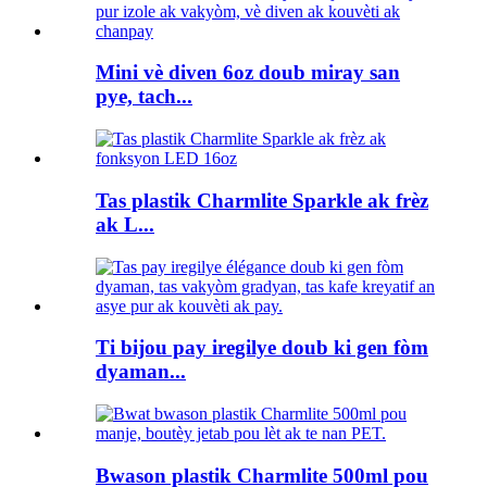
Mini vè diven 6oz doub miray san
pye, tach...
Tas plastik Charmlite Sparkle ak frèz
ak L...
Ti bijou pay iregilye doub ki gen fòm
dyaman...
Bwason plastik Charmlite 500ml pou