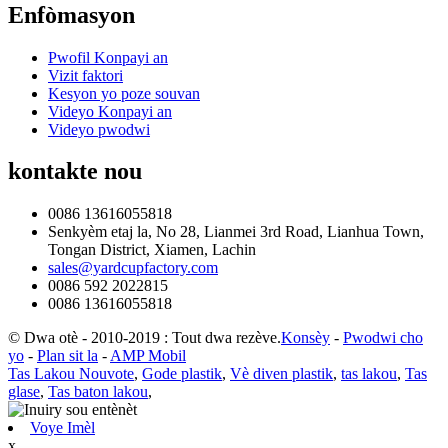
Enfòmasyon
Pwofil Konpayi an
Vizit faktori
Kesyon yo poze souvan
Videyo Konpayi an
Videyo pwodwi
kontakte nou
0086 13616055818
Senkyèm etaj la, No 28, Lianmei 3rd Road, Lianhua Town,
Tongan District, Xiamen, Lachin
sales@yardcupfactory.com
0086 592 2022815
0086 13616055818
© Dwa otè - 2010-2019 : Tout dwa rezève.
Konsèy
-
Pwodwi cho
yo
-
Plan sit la
-
AMP Mobil
Tas Lakou Nouvote
,
Gode ​​plastik
,
Vè diven plastik
,
tas lakou
,
Tas
glase
,
Tas baton lakou
,
Voye Imèl
x