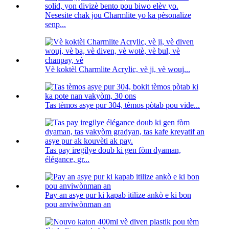
Nesesite chak jou Charmlite yo ka pèsonalize
senp...
Vè koktèl Charmlite Acrylic, vè ji, vè wouj...
Tas tèmos asye pur 304, tèmos pòtab pou vide...
Tas pay iregilye doub ki gen fòm dyaman,
élégance, gr...
Pay an asye pur ki kapab itilize ankò e ki bon
pou anviwònman an