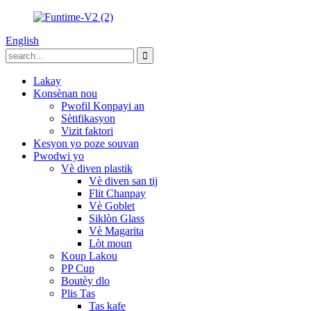
English
Lakay
Konsènan nou
Pwofil Konpayi an
Sètifikasyon
Vizit faktori
Kesyon yo poze souvan
Pwodwi yo
Vè diven plastik
Vè diven san tij
Flit Chanpay
Vè Goblet
Siklòn Glass
Vè Magarita
Lòt moun
Koup Lakou
PP Cup
Boutèy dlo
Plis Tas
Tas kafe