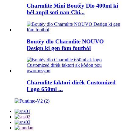
Charmlite Mini Boutèy Dlo 400ml ki
bèl anpil soti nan Chi...
Boutèy dlo Charmlite NOUVO
Design ki gen fòm foutbòl
Charmlite faktori dirèk Customized
Logo 650ml ...