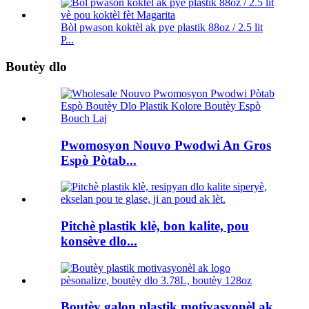
Bòl pwason koktèl ak pye plastik 88oz / 2.5 lit
P...
Boutèy dlo
Pwomosyon Nouvo Pwodwi An Gros
Espò Pòtab...
Pitchè plastik klè, bon kalite, pou
konsève dlo...
Boutèy galon plastik motivasyonèl ak