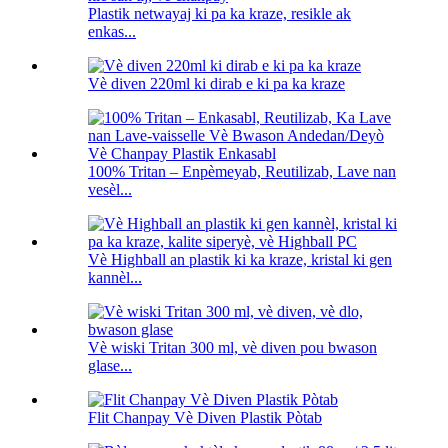
Plastik netwayaj ki pa ka kraze, resikle ak
enkas...
Vè diven 220ml ki dirab e ki pa ka kraze
100% Tritan – Enpèmeyab, Reutilizab, Lave nan
vesèl...
Vè Highball an plastik ki ka kraze, kristal ki gen
kannèl...
Vè wiski Tritan 300 ml, vè diven pou bwason
glase...
Flit Chanpay Vè Diven Plastik Pòtab