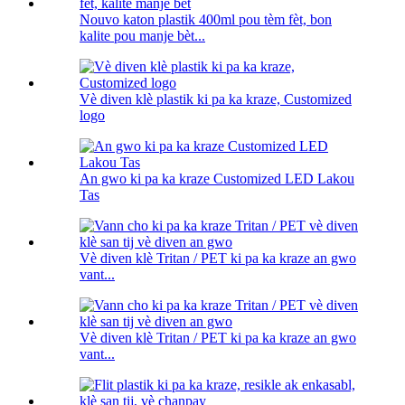
Nouvo katon plastik 400ml pou tèm fèt, bon
kalite pou manje bèt...
Vè diven klè plastik ki pa ka kraze, Customized
logo
An gwo ki pa ka kraze Customized LED Lakou
Tas
Vè diven klè Tritan / PET ki pa ka kraze an gwo
vant...
Vè diven klè Tritan / PET ki pa ka kraze an gwo
vant...