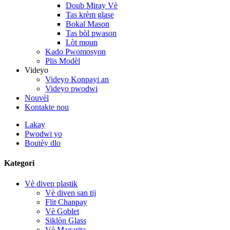
Doub Miray Vè
Tas krèm glase
Bokal Mason
Tas bòl pwason
Lòt moun
Kado Pwomosyon
Plis Modèl
Videyo
Videyo Konpayi an
Videyo pwodwi
Nouvèl
Kontakte nou
Lakay
Pwodwi yo
Boutèy dlo
Kategori
Vè diven plastik
Vè diven san tij
Flit Chanpay
Vè Goblet
Siklòn Glass
Vè Magarita