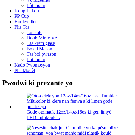
Lòt moun
Koup Lakou
PP Cup
Boutèy dlo
Plis Tas
Tas kafe
Doub Miray Vè
Tas krèm glase
Bokal Mason
Tas bòl pwason
Lòt moun
Kado Pwomosyon
Plis Modèl
Pwodwi ki prezante yo
Gode ​​otomatik 12oz/14oz/16oz ki gen limyè
LED miltikoulè...