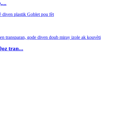
...
oz tran...