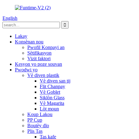
English
Lakay
Konsènan nou
Pwofil Konpayi an
Sètifikasyon
Vizit faktori
Kesyon yo poze souvan
Pwodwi yo
Vè diven plastik
Vè diven san tij
Flit Chanpay
Vè Goblet
Siklòn Glass
Vè Magarita
Lòt moun
Koup Lakou
PP Cup
Boutèy dlo
Plis Tas
Tas kafe