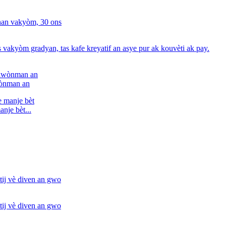
iwònman an
nje bèt...