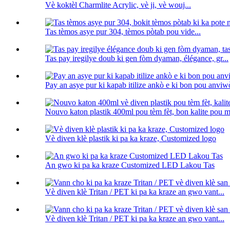
Vè koktèl Charmlite Acrylic, vè ji, vè wouj...
Tas tèmos asye pur 304, tèmos pòtab pou vide...
Tas pay iregilye doub ki gen fòm dyaman, élégance, gr...
Pay an asye pur ki kapab itilize ankò e ki bon pou anv
Nouvo katon plastik 400ml pou tèm fèt, bon kalite pou ma
Vè diven klè plastik ki pa ka kraze, Customized logo
An gwo ki pa ka kraze Customized LED Lakou Tas
Vè diven klè Tritan / PET ki pa ka kraze an gwo vant...
Vè diven klè Tritan / PET ki pa ka kraze an gwo vant...