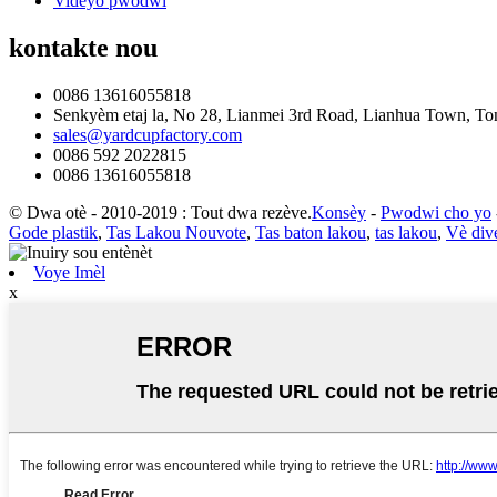
Videyo pwodwi
kontakte nou
0086 13616055818
Senkyèm etaj la, No 28, Lianmei 3rd Road, Lianhua Town, Ton
sales@yardcupfactory.com
0086 592 2022815
0086 13616055818
© Dwa otè - 2010-2019 : Tout dwa rezève.
Konsèy
-
Pwodwi cho yo
Gode ​​plastik
,
Tas Lakou Nouvote
,
Tas baton lakou
,
tas lakou
,
Vè dive
Voye Imèl
x