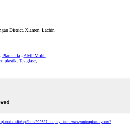
gan District, Xiamen, Lachin
-
Plan sit la
-
AMP Mobil
n plastik
,
Tas glase
,