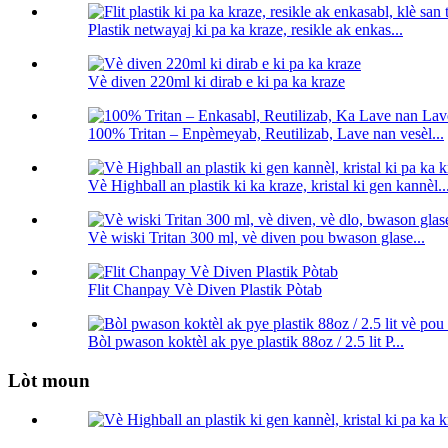
Plastik netwayaj ki pa ka kraze, resikle ak enkas...
Vè diven 220ml ki dirab e ki pa ka kraze
100% Tritan – Enpèmeyab, Reutilizab, Lave nan vesèl...
Vè Highball an plastik ki ka kraze, kristal ki gen kannèl..
Vè wiski Tritan 300 ml, vè diven pou bwason glase...
Flit Chanpay Vè Diven Plastik Pòtab
Bòl pwason koktèl ak pye plastik 88oz / 2.5 lit P...
Lòt moun