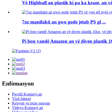
Vè Highball an plastik ki pa ka kraze, an vè,
7oz manifakti an gwo gode jetab PS gl ...
Pi bon vandè Amazon an vè diven plastik 10
Enfòmasyon
Pwofil Konpayi an
Vizit faktori
Kesyon yo poze souvan
Videyo Konpayi an