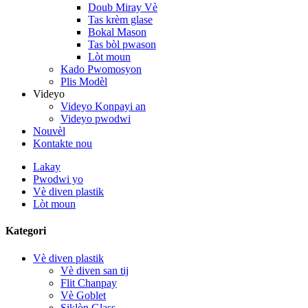
Doub Miray Vè
Tas krèm glase
Bokal Mason
Tas bòl pwason
Lòt moun
Kado Pwomosyon
Plis Modèl
Videyo
Videyo Konpayi an
Videyo pwodwi
Nouvèl
Kontakte nou
Lakay
Pwodwi yo
Vè diven plastik
Lòt moun
Kategori
Vè diven plastik
Vè diven san tij
Flit Chanpay
Vè Goblet
Siklòn Glass