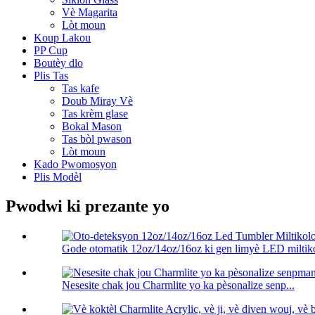
Vè Magarita
Lòt moun
Koup Lakou
PP Cup
Boutèy dlo
Plis Tas
Tas kafe
Doub Miray Vè
Tas krèm glase
Bokal Mason
Tas bòl pwason
Lòt moun
Kado Pwomosyon
Plis Modèl
Pwodwi ki prezante yo
Gode ​​otomatik 12oz/14oz/16oz ki gen limyè LED miltiko
Nesesite chak jou Charmlite yo ka pèsonalize senp...