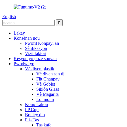
English
Lakay
Konsènan nou
Pwofil Konpayi an
Sètifikasyon
Vizit faktori
Kesyon yo poze souvan
Pwodwi yo
Vè diven plastik
Vè diven san tij
Flit Chanpay
Vè Goblet
Siklòn Glass
Vè Magarita
Lòt moun
Koup Lakou
PP Cup
Boutèy dlo
Plis Tas
Tas kafe