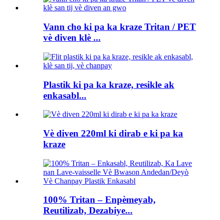
Vann cho ki pa ka kraze Tritan / PET
vè diven klè ...
Plastik ki pa ka kraze, resikle ak
enkasabl...
Vè diven 220ml ki dirab e ki pa ka
kraze
100% Tritan – Enpèmeyab,
Reutilizab, Dezabiye...