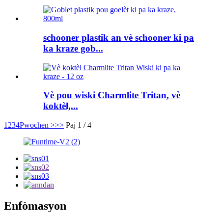
schooner plastik an vè schooner ki pa
ka kraze gob...
Vè pou wiski Charmlite Tritan, vè
koktèl,...
1
2
3
4
Pwochen >
>>
Paj 1 / 4
Enfòmasyon