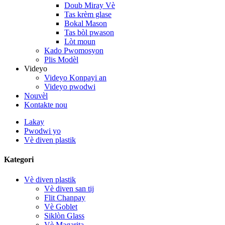
Doub Miray Vè
Tas krèm glase
Bokal Mason
Tas bòl pwason
Lòt moun
Kado Pwomosyon
Plis Modèl
Videyo
Videyo Konpayi an
Videyo pwodwi
Nouvèl
Kontakte nou
Lakay
Pwodwi yo
Vè diven plastik
Kategori
Vè diven plastik
Vè diven san tij
Flit Chanpay
Vè Goblet
Siklòn Glass
Vè Magarita