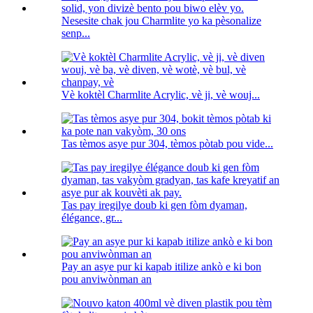
Nesesite chak jou Charmlite yo ka pèsonalize
senp...
Vè koktèl Charmlite Acrylic, vè ji, vè wouj...
Tas tèmos asye pur 304, tèmos pòtab pou vide...
Tas pay iregilye doub ki gen fòm dyaman,
élégance, gr...
Pay an asye pur ki kapab itilize ankò e ki bon
pou anviwònman an