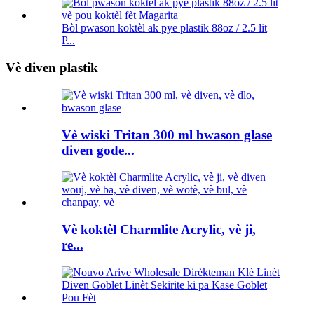
Bòl pwason koktèl ak pye plastik 88oz / 2.5 lit
P...
Vè diven plastik
Vè wiski Tritan 300 ml bwason glase
diven gode...
Vè koktèl Charmlite Acrylic, vè ji,
re...