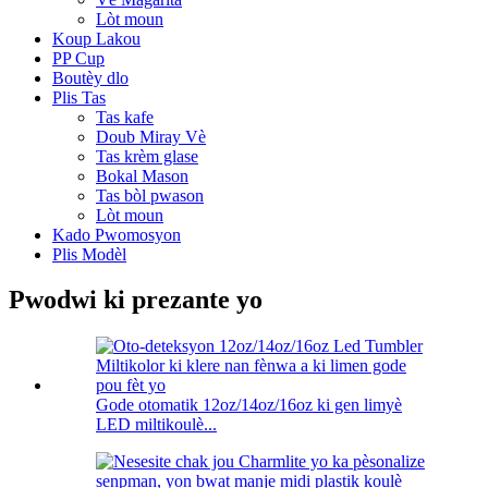
Lòt moun
Koup Lakou
PP Cup
Boutèy dlo
Plis Tas
Tas kafe
Doub Miray Vè
Tas krèm glase
Bokal Mason
Tas bòl pwason
Lòt moun
Kado Pwomosyon
Plis Modèl
Pwodwi ki prezante yo
Gode ​​otomatik 12oz/14oz/16oz ki gen limyè
LED miltikoulè...