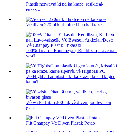
Plastik netwayaj ki pa ka kraze, resikle ak
enkas...
Vè diven 220ml ki dirab e ki pa ka kraze
100% Tritan – Enpèmeyab, Reutilizab, Lave nan
vesèl...
Vè Highball an plastik ki ka kraze, kristal ki gen
kannèl...
Vè wiski Tritan 300 ml, vè diven pou bwason
glase...
Flit Chanpay Vè Diven Plastik Pòtab