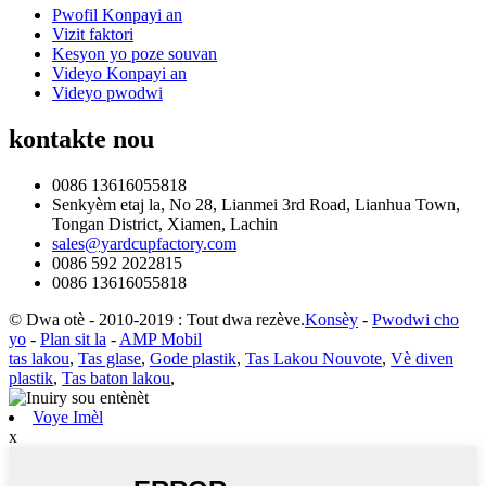
Pwofil Konpayi an
Vizit faktori
Kesyon yo poze souvan
Videyo Konpayi an
Videyo pwodwi
kontakte nou
0086 13616055818
Senkyèm etaj la, No 28, Lianmei 3rd Road, Lianhua Town,
Tongan District, Xiamen, Lachin
sales@yardcupfactory.com
0086 592 2022815
0086 13616055818
© Dwa otè - 2010-2019 : Tout dwa rezève.
Konsèy
-
Pwodwi cho
yo
-
Plan sit la
-
AMP Mobil
tas lakou
,
Tas glase
,
Gode ​​plastik
,
Tas Lakou Nouvote
,
Vè diven
plastik
,
Tas baton lakou
,
Voye Imèl
x