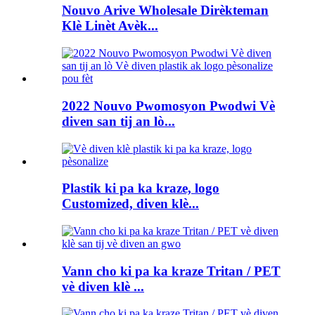
Nouvo Arive Wholesale Dirèkteman
Klè Linèt Avèk...
2022 Nouvo Pwomosyon Pwodwi Vè
diven san tij an lò...
Plastik ki pa ka kraze, logo
Customized, diven klè...
Vann cho ki pa ka kraze Tritan / PET
vè diven klè ...