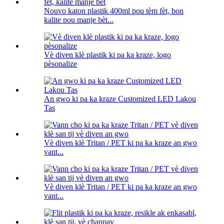
Nouvo katon plastik 400ml pou tèm fèt, bon
kalite pou manje bèt...
Vè diven klè plastik ki pa ka kraze, logo
pèsonalize
An gwo ki pa ka kraze Customized LED Lakou
Tas
Vè diven klè Tritan / PET ki pa ka kraze an gwo
vant...
Vè diven klè Tritan / PET ki pa ka kraze an gwo
vant...